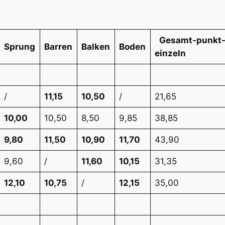
Gesamt-punkt-
Sprung
Barren
Balken
Boden
einzeln
/
11,15
10,50
/
21,65
10,00
10,50
8,50
9,85
38,85
9,80
11,50
10,90
11,70
43,90
9,60
/
11,60
10,15
31,35
12,10
10,75
/
12,15
35,00