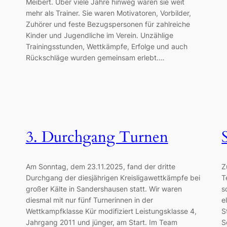
Meibert. Über viele Jahre hinweg waren sie weit
mehr als Trainer. Sie waren Motivatoren, Vorbilder,
Zuhörer und feste Bezugspersonen für zahlreiche
Kinder und Jugendliche im Verein. Unzählige
Trainingsstunden, Wettkämpfe, Erfolge und auch
Rückschläge wurden gemeinsam erlebt.…
3. Durchgang Turnen
Am Sonntag, dem 23.11.2025, fand der dritte
Z
Durchgang der diesjährigen Kreisligawettkämpfe bei
T
großer Kälte in Sandershausen statt. Wir waren
s
diesmal mit nur fünf Turnerinnen in der
e
Wettkampfklasse Kür modifiziert Leistungsklasse 4,
S
Jahrgang 2011 und jünger, am Start. Im Team
S