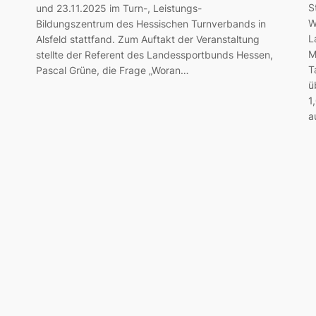
S
und 23.11.2025 im Turn-, Leistungs-
W
Bildungszentrum des Hessischen Turnverbands in
L
Alsfeld stattfand. Zum Auftakt der Veranstaltung
M
stellte der Referent des Landessportbunds Hessen,
T
Pascal Grüne, die Frage „Woran…
ü
1
a